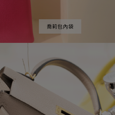
喬莉包內袋