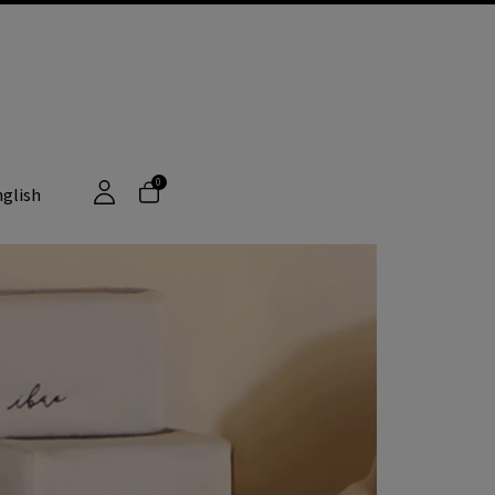
0
glish