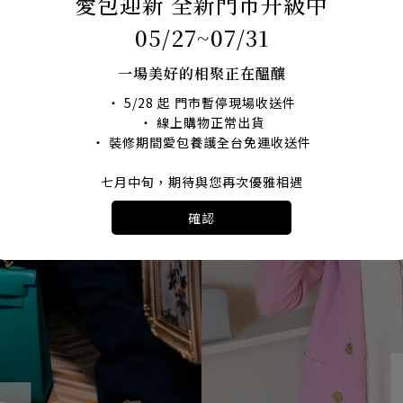
愛包迎新 全新門市升級中
05/27~07/31
一場美好的相聚正在醞釀
・ 5/28 起 門市暫停現場收送件
・ 線上購物正常出貨
・ 裝修期間愛包養護全台免運收送件
七月中旬，期待與您再次優雅相遇
專屬 LINE@ 客服隨時為您解答
確認